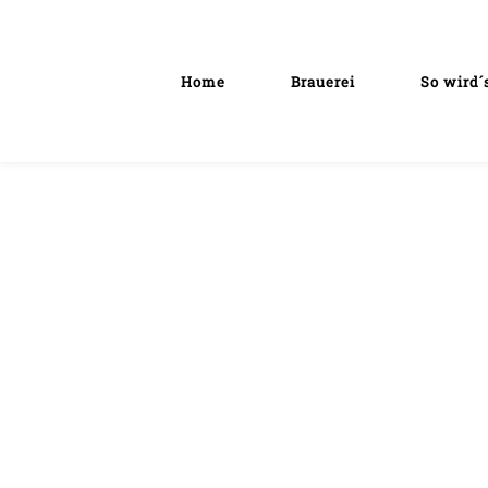
Home
Brauerei
So wird´
Datenschutzerklärung
Die nachfolgende Datenschutzerklärung gilt für di
Datenschutz große Bedeutung bei. Die Erhebung und
Vorschriften, insbesondere der Datenschutzgrundv
Verantwortlicher
Verantwortlicher für die Erhebung, Verarbeitung un
Storchenbräu