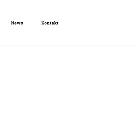
News
Kontakt
 (nachfolgend „Website“). Wir messen dem
Beachtung der geltenden datenschutzrechtlichen
 7 DSGVO ist