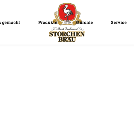
s gemacht
Produkte
Störchle
Service
e Nutzung unseres Online-Angebots http://www.storchenbraeu.de/
 Verarbeitung Ihrer personenbezogenen Daten geschieht unter 
erordnung (DSGVO).
d Nutzung Ihrer personenbezogenen Daten im Sinne von Art. 4 Nr.