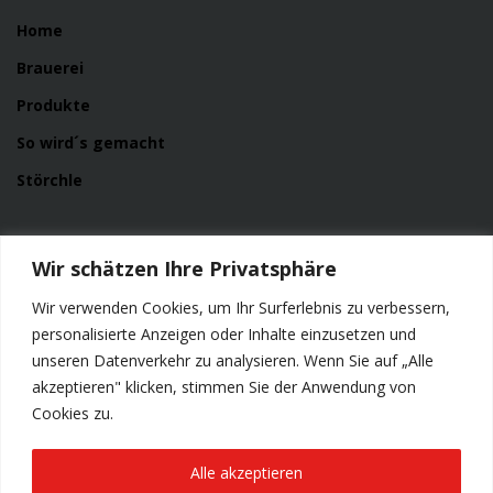
Home
Brauerei
Produkte
So wird´s gemacht
Störchle
Service
Wir schätzen Ihre Privatsphäre
News
Wir verwenden Cookies, um Ihr Surferlebnis zu verbessern,
Kontakt
personalisierte Anzeigen oder Inhalte einzusetzen und
unseren Datenverkehr zu analysieren. Wenn Sie auf „Alle
Impressum
akzeptieren" klicken, stimmen Sie der Anwendung von
Datenschutzerklärung
Cookies zu.
Alle akzeptieren