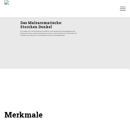
Das Malzaromatische:
Storchen Dunkel
Die Ursprünge unseres Storchen-Dunkel gehen vermutlich bis auf die Anfangszeit unserer Brauereigründung zurück.
Eingebraut mit besonders stark geröstetem Spezialmalz entwickelt es starke Karamellnoten. Diese Bierspezialität wird
der Tradition wegen häufig aus Glas- oder Steinkrügen mit besonders breiter Öffnung getrunken.
Storchen Dunkel
Merkmale