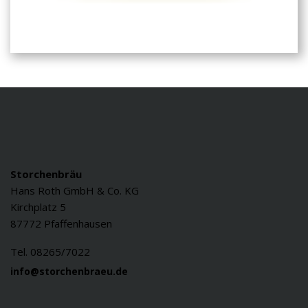
Storchenbräu
Hans Roth GmbH & Co. KG
Kirchplatz 5
87772 Pfaffenhausen
Tel. 08265/7022
info@storchenbraeu.de