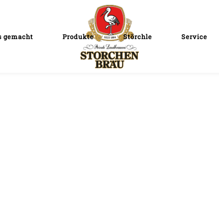
s gemacht
Produkte
Störchle
Service