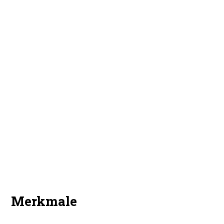
Storchen Bayrisch Hell
Merkmale