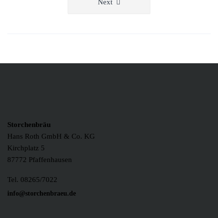
Next
Storchenbräu
Hans Roth GmbH & Co. KG
Kirchplatz 5
87772 Pfaffenhausen
Tel. 08265/7022
info@storchenbraeu.de