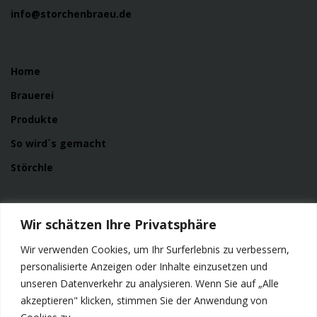
info@storchenbraeu.de
Home
Brauerei
Produkte
So wird´s gemacht
Störchle
Service
Wir schätzen Ihre Privatsphäre
News
Wir verwenden Cookies, um Ihr Surferlebnis zu verbessern,
Kontakt
personalisierte Anzeigen oder Inhalte einzusetzen und
unseren Datenverkehr zu analysieren. Wenn Sie auf „Alle
Impressum
akzeptieren" klicken, stimmen Sie der Anwendung von
Datenschutzerklärung