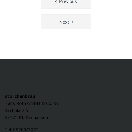
Previous
Next
Storchenbräu
Hans Roth GmbH & Co. KG
Kirchplatz 5
87772 Pfaffenhausen
Tel. 08265/7022