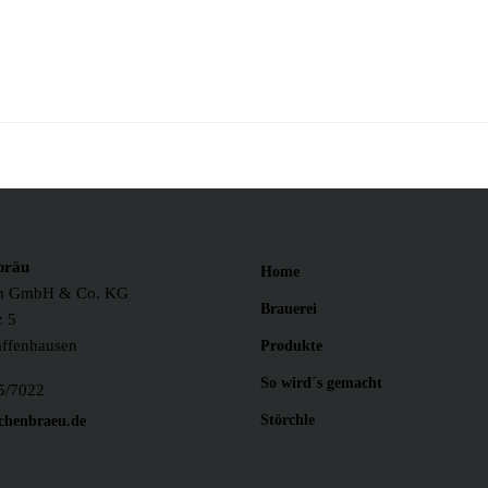
bräu
Home
th GmbH & Co. KG
Brauerei
z 5
affenhausen
Produkte
So wird´s gemacht
5/7022
Störchle
chenbraeu.de