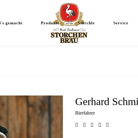
d´s gemacht
Produkte
Störchle
Service
Gerhard Schmi
Bierfahrer