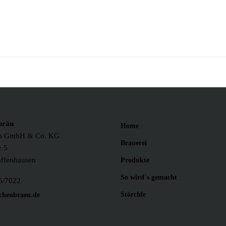
bräu
Home
th GmbH & Co. KG
Brauerei
z 5
affenhausen
Produkte
So wird´s gemacht
5/7022
Störchle
chenbraeu.de