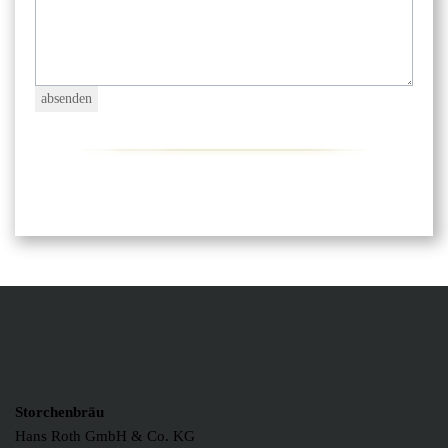
Storchenbräu
Hans Roth GmbH & Co. KG