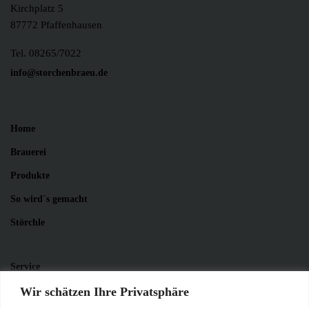
Kirchplatz 5
87772 Pfaffenhausen
Tel. 08265/7022
info@storchenbraeu.de
Home
Brauerei
Produkte
So wird´s gemacht
Störchle
Service
Wir schätzen Ihre Privatsphäre
News