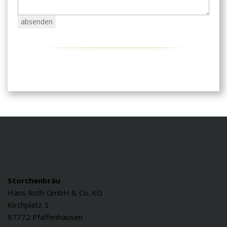
Storchenbräu
Hans Roth GmbH & Co. KG
Kirchplatz 5
87772 Pfaffenhausen