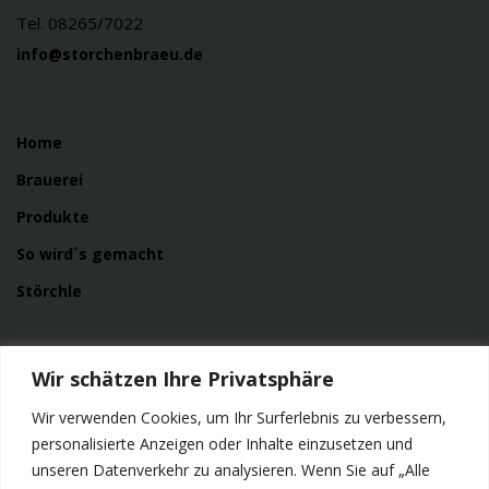
Tel. 08265/7022
info@storchenbraeu.de
Home
Brauerei
Produkte
So wird´s gemacht
Störchle
Service
Wir schätzen Ihre Privatsphäre
News
Wir verwenden Cookies, um Ihr Surferlebnis zu verbessern,
Kontakt
personalisierte Anzeigen oder Inhalte einzusetzen und
unseren Datenverkehr zu analysieren. Wenn Sie auf „Alle
Impressum