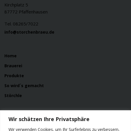
Kirchplatz 5
87772 Pfaffenhausen
Tel. 08265/7022
info@storchenbraeu.de
Home
Brauerei
Produkte
So wird´s gemacht
Störchle
Service
Wir schätzen Ihre Privatsphäre
News
Wir verwenden Cookies, um Ihr Surferlebnis zu verbessern,