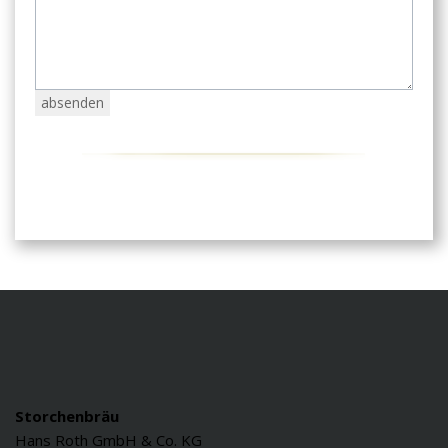
Storchenbräu
Hans Roth GmbH & Co. KG