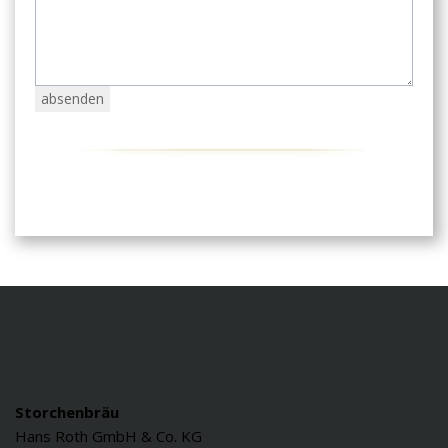
Storchenbräu
Hans Roth GmbH & Co. KG