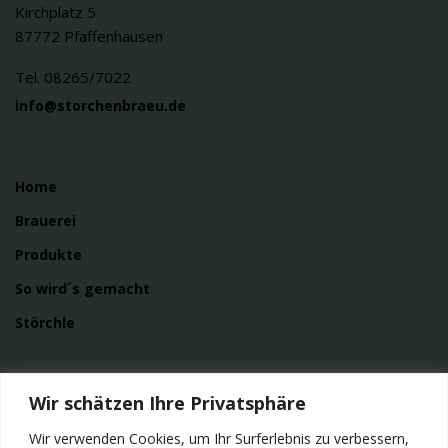
Kirchplatz 5
87772 Pfaffenhausen
Tel. 08265/7022
info@storchenbraeu.de
Home
Brauerei
Produkte
So wird´s gemacht
Störchle
Service
Wir schätzen Ihre Privatsphäre
News
Wir verwenden Cookies, um Ihr Surferlebnis zu verbessern,