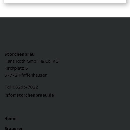
Storchenbräu
Hans Roth GmbH & Co. KG
Kirchplatz 5
87772 Pfaffenhausen
Tel. 08265/7022
info@storchenbraeu.de
Home
Brauerei