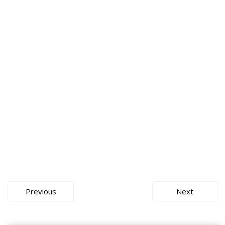
Der Weißstorch ist eingeflogen
admin
Juli 5, 2015
Hefeweizen
,
Pfaffenhausen
,
Storchenbräu
,
Weißstorch
,
Weizenbier
0 comments
Read more
Previous
Next