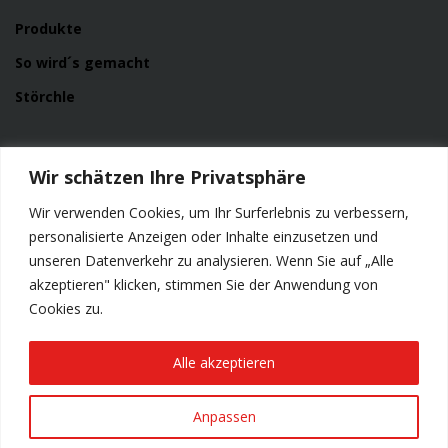
Produkte
So wird´s gemacht
Störchle
Service
Wir schätzen Ihre Privatsphäre
News
Wir verwenden Cookies, um Ihr Surferlebnis zu verbessern,
Kontakt
personalisierte Anzeigen oder Inhalte einzusetzen und
unseren Datenverkehr zu analysieren. Wenn Sie auf „Alle
Impressum
akzeptieren" klicken, stimmen Sie der Anwendung von
Datenschutzerklärung
Cookies zu.
Alle akzeptieren
Anpassen
© Copyright 2023 Storchenbräu