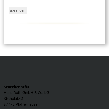
Storchenbräu
Hans Roth GmbH & Co. KG
Kirchplatz 5
87772 Pfaffenhausen