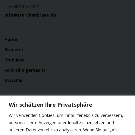
Tel. 08265/7022
info@storchenbraeu.de
Home
Brauerei
Produkte
So wird´s gemacht
Störchle
Service
Wir schätzen Ihre Privatsphäre
News
Wir verwenden Cookies, um Ihr Surferlebnis zu verbessern,
Kontakt
personalisierte Anzeigen oder Inhalte einzusetzen und
unseren Datenverkehr zu analysieren. Wenn Sie auf „Alle
Impressum