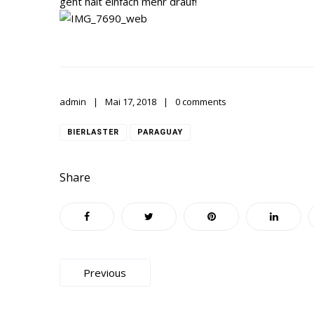
geht halt einfach mehr drauf!
admin
Mai 17, 2018
0 comments
BIERLASTER
PARAGUAY
Share
Beitragsnavigation
Previous