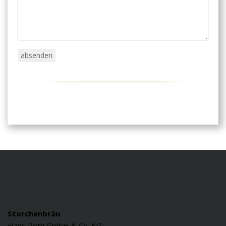
Storchenbräu
Hans Roth GmbH & Co. KG